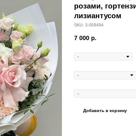
розами, гортенз
лизиантусом
SKU:
3-058494
7 000
р.
Открытка мини
Открытка макси
Ваза
Добавить в корзину
Состав букета:
французская р