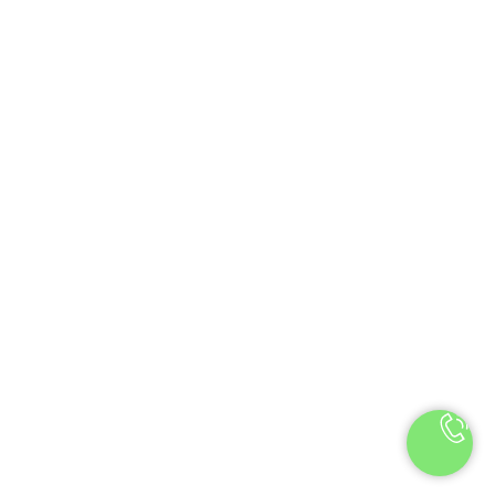
ом с источниками отопления, так как повышенная
сказаться на стойкости цветов. Также мы
ия прямых солнечных лучей на букет.
т рядом с фруктами, так как выделяемый ими гормон
 цветов.
ать срез рекомендуется раз в 1-2 дня.
 цветов (из-за сезонности и поставок) на
ие сорта с сохранением визуального эффекта,
и продукта. Замена обязательно
м.