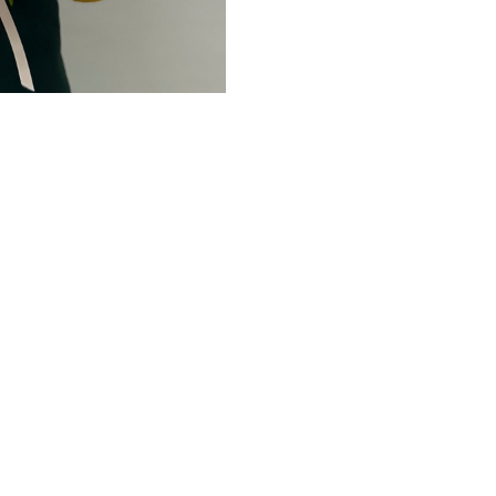
эустома "Алиса Пинк", фисташ
Упаковка букета:
корейская п
Размер букета:
диаметр - 45 
В подарок:
транспортировочн
транспортировки букета, инстр
слов получателю, впишите ваш 
*Цена действительна только
отличаться от цен в рознич
Рекомендации по уходу за бук
1. Обязательно подрежьте цве
следует секатором или острым
стебель цветка, повреждая «со
питательные вещества, что со
2. Налейте в вазу достаточно
условиях необходима полная 
3. Размешайте в вазе приложен
поможет продлить стойкость ц