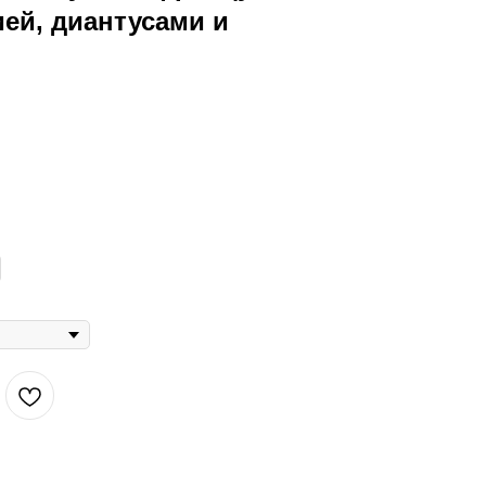
ией, диантусами и
оза "Пинк Мондиаль", гортензия, диантус "Брют",