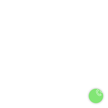
ом с источниками отопления, так как повышенная
сказаться на стойкости цветов. Также мы
ия прямых солнечных лучей на букет.
т рядом с фруктами, так как выделяемый ими гормон
 цветов.
ать срез рекомендуется раз в 1-2 дня.
 цветов (из-за сезонности и поставок) на
ие сорта с сохранением визуального эффекта,
и продукта. Замена обязательно
м.