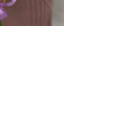
Упаковка букета:
корейская п
Размер букета:
диаметр - 45 
В подарок:
транспортировочн
транспортировки букета, инстр
слов получателю, впишите ваш 
*Цена действительна только
отличаться от цен в рознич
Рекомендации по уходу за бук
1. Обязательно подрежьте цве
следует секатором или острым
стебель цветка, повреждая «со
питательные вещества, что со
2. Налейте в вазу достаточно
условиях необходима полная 
3. Размешайте в вазе приложен
поможет продлить стойкость ц