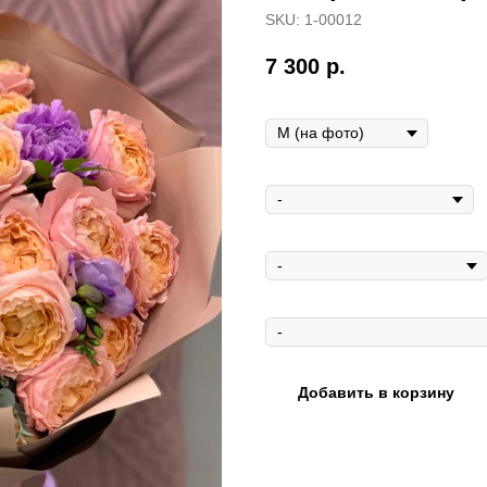
SKU:
1-00012
7 300
р.
Размер
Открытка мини
Открытка макси
Ваза
Добавить в корзину
Состав букета:
кустовая роза 
гвоздика, эвкалипт