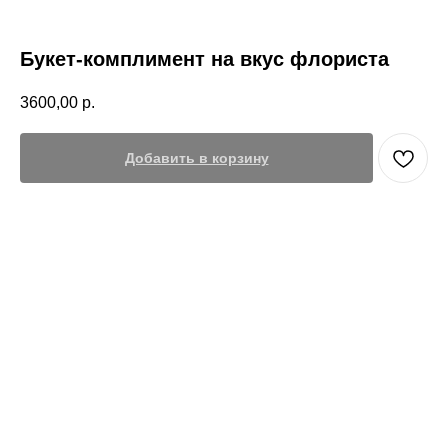
Букет-комплимент на вкус флориста
3600,00
р.
Добавить в корзину
Цветовая гамма:
по вашему желанию( укажите в комментарии к
заказу: нежная/яркая)
Цветочный состав:
сезонные цветы, цветы по желанию(указывайте в
комментариях к заказу)
Соберем букет на нужный бюджет из классных, свежих цветов,
отправим фото по готовности в WhatsApp!
В подарок:
транспортировочный бокс для букета, аквапак для
бережной транспортировки букета, инструкция по уходу. Если вы
хотите написать несколько слов получателю, впишите ваш текст в
комментарий к заказу.
*Цена действительна только для интернет-магазина Цветочная
кухня и может отличаться от цен в розничных магазинах