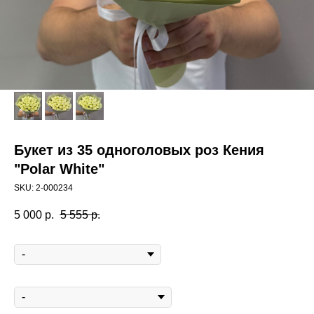
Букет из 35 одноголовых роз Кения
"Polar White"
SKU:
2-000234
5 000
р.
5 555
р.
Открытка мини
Открытка макси