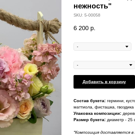
нежность"
SKU:
5-00058
6 200
р.
Открытка мини
Открытка макси
Добавить в корзину
Состав букета:
гермини, куст
маттиола, фисташка, гвоздика
Упаковка композиции:
дерев
Размер букета:
диаметр - 25 
*Композиция доставляется в