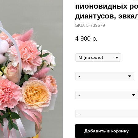
пионовидных ро
диантусов, эвка
SKU:
5-739579
4 900
р.
Размер
Открытка мини
Открытка макси
Ваза
Добавить в корзину